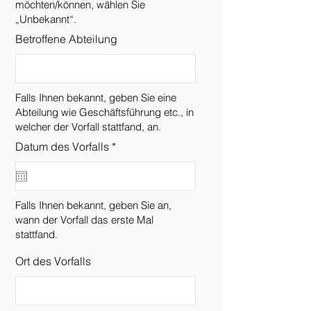
möchten/können, wählen Sie
„Unbekannt“.
Betroffene Abteilung
Falls Ihnen bekannt, geben Sie eine
Abteilung wie Geschäftsführung etc., in
welcher der Vorfall stattfand, an.
r
Datum des Vorfalls
*
e
q
u
i
r
Falls Ihnen bekannt, geben Sie an,
e
wann der Vorfall das erste Mal
d
stattfand.
Ort des Vorfalls